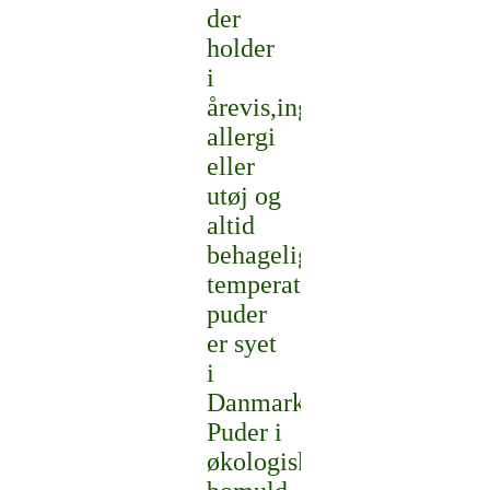
der
holder
i
årevis,ingen
allergi
eller
utøj og
altid
behagelig
temperatur.Vores
puder
er syet
i
Danmark.
Puder i
økologisk