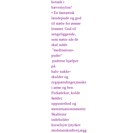
betræk i
bævernylon!
• En fantastisk
lændepude og god
til støtte for ømme
lemmer. God til
sengeliggende,
som støtte når de
skal sidde.
"meditations-
puder"
puderne hjælper
på:
hals- nakke-
skulder og
rygspændinger,muskelspændinger
i arme og ben.
Forkølekse, kolde
fødder,
oppustethed og
menstruationssmerter..
Skallerne
indeholder
kieselsyre (styrker
modstanskraften),æggehvide,vitamin