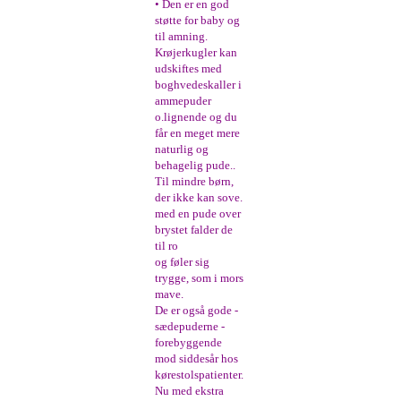
• Den er en god
støtte for baby og
til amning.
Krøjerkugler kan
udskiftes med
boghvedeskaller i
ammepuder
o.lignende og du
får en meget mere
naturlig og
behagelig pude..
Til mindre børn,
der ikke kan sove.
med en pude over
brystet falder de
til ro
og føler sig
trygge, som i mors
mave.
De er også gode -
sædepuderne -
forebyggende
mod siddesår hos
kørestolspatienter.
Nu med ekstra