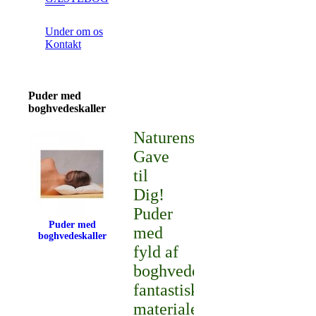
Under om os
Kontakt
Puder med
boghvedeskaller
Naturens
Gave
til
Dig!
Puder
Puder med
med
boghvedeskaller
fyld af
boghvedeskaller,
fantastisk
materiale