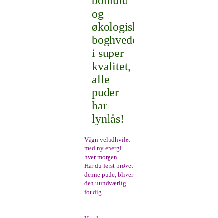
bomuld
og
økologiske
boghvedeskaller
i super
kvalitet,
alle
puder
har
lynlås!
Vågn veludhvilet
med ny energi
hver morgen .
Har du først prøvet
denne pude, bliver
den uundværlig
for dig.