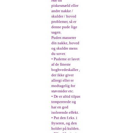
Har du
piskesmæld eller
andre nakke /
skulder / hoved
problemer, så er
denne pude lige
sagen.
Puden masserer
din nakke, hoved
og skuldre mens
du sover.
• Puderne er lavet
af de fineste
boghvedeskaller ,
der ikke giver
allergi eller er
modtagelig for
støvmider etc.
• De er altid tilpas
tempererede og
har en god
isolerende effekt.
• Put den f.eks. i
fryseren, og den
holder på kulden.