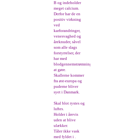
B og indeholder
meget calcium.
Derfor har de en
positiv virkning
ved
karforandringer,
venesvaghed og
åreknuder, såvel
som alle slags
forstyrrelser, der
har med
blodgennemstrømning
at gøre.
Skallerne kommer
fra øst-europa og
puderne bliver
syet i Danmark.
Skal blot rystes og
luftes.
Holder i årevis
uden at blive
ulækker.
Tåler ikke vask
med fyldet i .