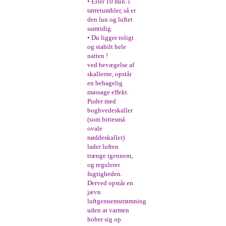
• Eller 10 min. i
tørretumbler, så er
den lun og luftet
samtidig.
• Du ligger roligt
og stabilt hele
natten !
ved bevægelse af
skallerne, opstår
en behagelig
massage effekt.
Puder med
boghvedeskaller
(som bittesmå
ovale
nøddeskaller)
lader luften
trænge igennem,
og regulerer
fugtigheden.
Derved opstår en
jævn
luftgennemstrømning
uden at varmen
hober sig op.